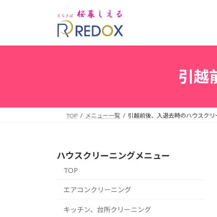
コ
ナ
ン
ビ
テ
ゲ
ン
ー
ツ
シ
へ
ョ
引越
ス
ン
キ
に
ッ
移
プ
動
TOP
メニュー一覧
引越前後、入退去時のハウスクリ
ハウスクリーニングメニュー
TOP
エアコンクリーニング
キッチン、台所クリーニング